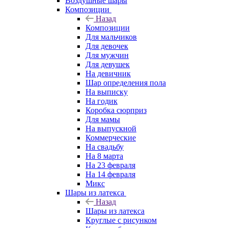
Воздушные шары
Композиции
Назад
Композиции
Для мальчиков
Для девочек
Для мужчин
Для девушек
На девичник
Шар определения пола
На выписку
На годик
Коробка сюрприз
Для мамы
На выпускной
Коммерческие
На свадьбу
На 8 марта
На 23 февраля
На 14 февраля
Микс
Шары из латекса
Назад
Шары из латекса
Круглые с рисунком