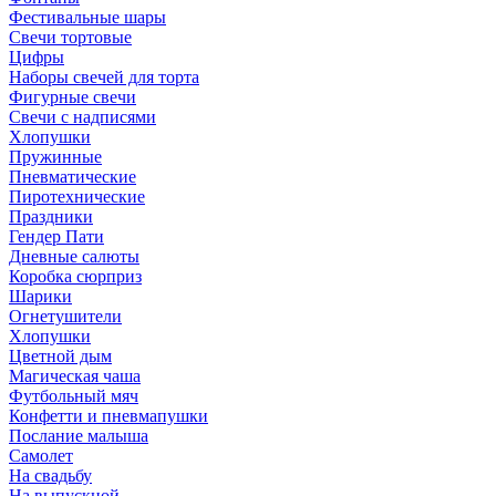
Фестивальные шары
Свечи тортовые
Цифры
Наборы свечей для торта
Фигурные свечи
Свечи с надписями
Хлопушки
Пружинные
Пневматические
Пиротехнические
Праздники
Гендер Пати
Дневные салюты
Коробка сюрприз
Шарики
Огнетушители
Хлопушки
Цветной дым
Магическая чаша
Футбольный мяч
Конфетти и пневмапушки
Послание малыша
Самолет
На свадьбу
На выпускной