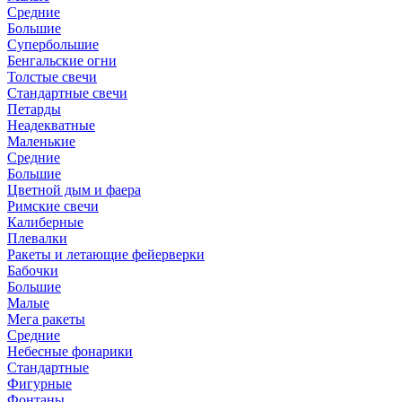
Средние
Большие
Супербольшие
Бенгальские огни
Толстые свечи
Стандартные свечи
Петарды
Неадекватные
Маленькие
Средние
Большие
Цветной дым и фаера
Римские свечи
Калиберные
Плевалки
Ракеты и летающие фейерверки
Бабочки
Большие
Малые
Мега ракеты
Средние
Небесные фонарики
Стандартные
Фигурные
Фонтаны