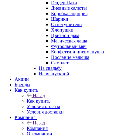
Гендер Пати
Дневные салюты
Коробка сюрприз
Шарики
Огнетушители
Хлопушки
Цветной дым
Магическая чаша
Футбольный мяч
Конфетти и пневмапушки
Послание малыша
Самолет
На свадьбу
На выпускной
Акции
Бренды
Как купить
Назад
Как купить
Условия оплаты
Условия доставки
Компания
Назад
Компания
О компании