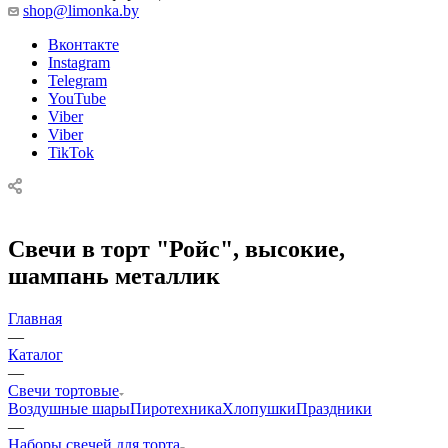
shop@limonka.by
Вконтакте
Instagram
Telegram
YouTube
Viber
Viber
TikTok
Свечи в торт "Ройс", высокие,
шампань металлик
Главная
—
Каталог
—
Свечи тортовые
Воздушные шары
Пиротехника
Хлопушки
Праздники
—
Наборы свечей для торта