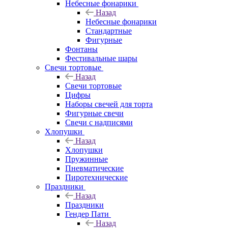
Небесные фонарики
Назад
Небесные фонарики
Стандартные
Фигурные
Фонтаны
Фестивальные шары
Свечи тортовые
Назад
Свечи тортовые
Цифры
Наборы свечей для торта
Фигурные свечи
Свечи с надписями
Хлопушки
Назад
Хлопушки
Пружинные
Пневматические
Пиротехнические
Праздники
Назад
Праздники
Гендер Пати
Назад