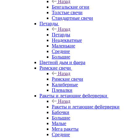
Назад
Бенгальские огни
Толстые свечи
Стандартные свечи
Петарды
Назад
Петарды
Неадекватные
Маленькие
Средние
Большие
Цветной дым и фаера
Римские свечи
Назад
Римские свечи
Калиберные
Плевалки
Ракеты и летающие фейерверки
Назад
Ракеты и летающие фейерверки
Бабочки
Большие
Малые
Мега ракеты
Средние