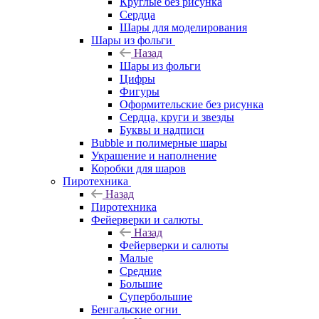
Круглые без рисунка
Сердца
Шары для моделирования
Шары из фольги
Назад
Шары из фольги
Цифры
Фигуры
Оформительские без рисунка
Сердца, круги и звезды
Буквы и надписи
Bubble и полимерные шары
Украшение и наполнение
Коробки для шаров
Пиротехника
Назад
Пиротехника
Фейерверки и салюты
Назад
Фейерверки и салюты
Малые
Средние
Большие
Супербольшие
Бенгальские огни