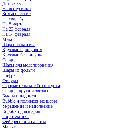
Для мамы
На выпускной
Коммерческие
На свадьбу
На 8 марта
На 23 февраля
На 14 февраля
Микс
Шары из латекса
Круглые с рисунком
Круглые без рисунка
Сердца
Шары для моделирования
Шары из фольги
Цифры
Фигуры
Оформительские без рисунка
Сердца, круги и звезды
Буквы и надписи
Bubble и полимерные шары
Украшение и наполнение
Коробки для шаров
Пиротехника
Фейерверки и салюты
Малые