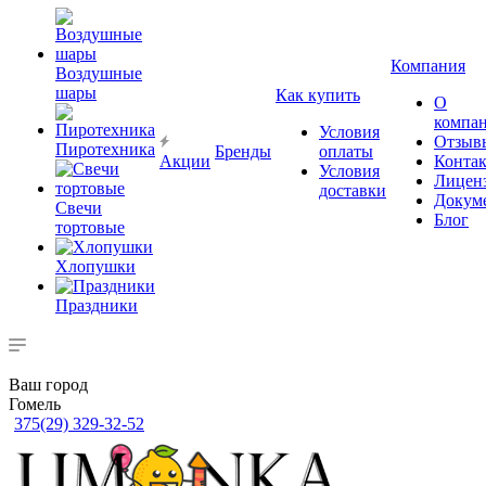
Компания
Воздушные
шары
Как купить
О
компа
Условия
Отзыв
Пиротехника
Бренды
оплаты
Акции
Конта
Условия
Лицен
доставки
Докум
Свечи
Блог
тортовые
Хлопушки
Праздники
Ваш город
Гомель
375(29) 329-32-52